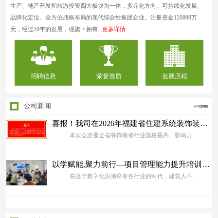
生产、地产开发和旅游投资四大板块为一体，多元化方向、可持续化发展、
品牌化定位、全方位战略布局的现代综合性集团企业。注册资金120899万
元，经过20年的发展，现旗下拥有...
更多详情
招聘信息
荣誉资质
发展历程
公司新闻
喜报！我司在2026年福建省住建系统装饰装修工（镶贴工）职业技能竞赛中斩获佳绩
本次竞赛是全省装饰装修行业规格最高、影响力...
以学赋能,聚力前行—项目管理能力提升培训圆满落幕
在这个数字化浪潮席卷各行业的时代，建筑人不...